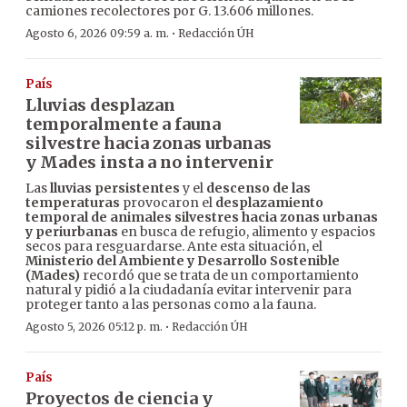
camiones recolectores por G. 13.606 millones.
·
Agosto 6, 2026 09:59 a. m.
Redacción ÚH
País
Lluvias desplazan
temporalmente a fauna
silvestre hacia zonas urbanas
y Mades insta a no intervenir
Las
lluvias persistentes
y el
descenso de las
temperaturas
provocaron el
desplazamiento
temporal de animales silvestres hacia zonas urbanas
y periurbanas
en busca de refugio, alimento y espacios
secos para resguardarse. Ante esta situación, el
Ministerio del Ambiente y Desarrollo Sostenible
(Mades)
recordó que se trata de un comportamiento
natural y pidió a la ciudadanía evitar intervenir para
proteger tanto a las personas como a la fauna.
·
Agosto 5, 2026 05:12 p. m.
Redacción ÚH
País
Proyectos de ciencia y