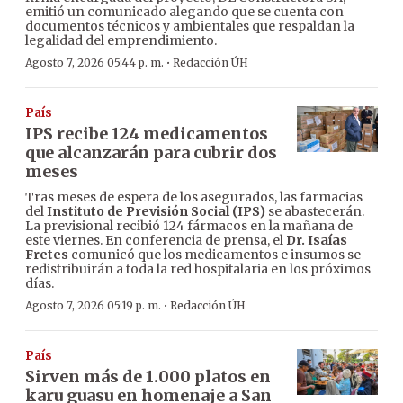
emitió un comunicado alegando que se cuenta con
documentos técnicos y ambientales que respaldan la
legalidad del emprendimiento.
·
Agosto 7, 2026 05:44 p. m.
Redacción ÚH
País
IPS recibe 124 medicamentos
que alcanzarán para cubrir dos
meses
Tras meses de espera de los asegurados, las farmacias
del
Instituto de Previsión Social (IPS)
se abastecerán.
La previsional recibió 124 fármacos en la mañana de
este viernes. En conferencia de prensa, el
Dr. Isaías
Fretes
comunicó que los medicamentos e insumos se
redistribuirán a toda la red hospitalaria en los próximos
días.
·
Agosto 7, 2026 05:19 p. m.
Redacción ÚH
País
Sirven más de 1.000 platos en
karu guasu en homenaje a San