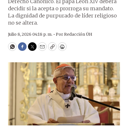
Derecho Canónico. El papa León XIV deberá
decidir si la acepta o prorroga su mandato.
La dignidad de purpurado de líder religioso
no se altera.
Julio 8, 2026 04:18 p. m. •
Por
Redacción ÚH
WhatsApp
Facebook
Twitter
Email
Copy
Print