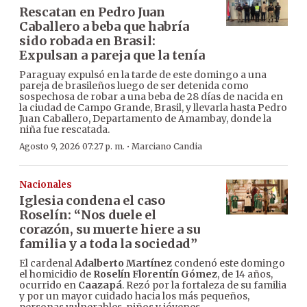
Rescatan en Pedro Juan
Caballero a beba que habría
sido robada en Brasil:
Expulsan a pareja que la tenía
Paraguay expulsó en la tarde de este domingo a una
pareja de brasileños luego de ser detenida como
sospechosa de robar a una beba de 28 días de nacida en
la ciudad de Campo Grande, Brasil, y llevarla hasta Pedro
Juan Caballero, Departamento de Amambay, donde la
niña fue rescatada.
·
Agosto 9, 2026 07:27 p. m.
Marciano Candia
Nacionales
Iglesia condena el caso
Roselín: “Nos duele el
corazón, su muerte hiere a su
familia y a toda la sociedad”
El cardenal
Adalberto Martínez
condenó este domingo
el homicidio de
Roselín Florentín Gómez
, de 14 años,
ocurrido en
Caazapá
. Rezó por la fortaleza de su familia
y por un mayor cuidado hacia los más pequeños,