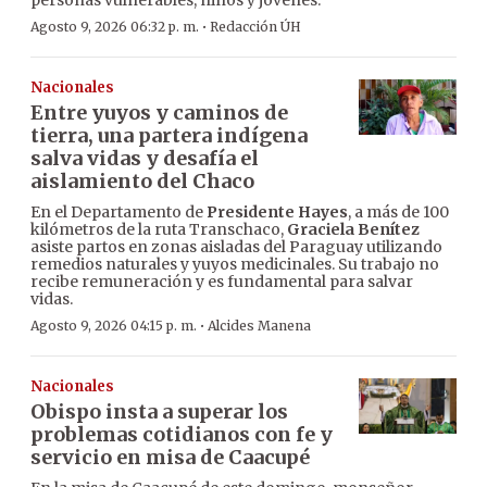
personas vulnerables, niños y jóvenes.
·
Agosto 9, 2026 06:32 p. m.
Redacción ÚH
Nacionales
Entre yuyos y caminos de
tierra, una partera indígena
salva vidas y desafía el
aislamiento del Chaco
En el Departamento de
Presidente Hayes
, a más de 100
kilómetros de la ruta Transchaco,
Graciela Benítez
asiste partos en zonas aisladas del Paraguay utilizando
remedios naturales y yuyos medicinales. Su trabajo no
recibe remuneración y es fundamental para salvar
vidas.
·
Agosto 9, 2026 04:15 p. m.
Alcides Manena
Nacionales
Obispo insta a superar los
problemas cotidianos con fe y
servicio en misa de Caacupé