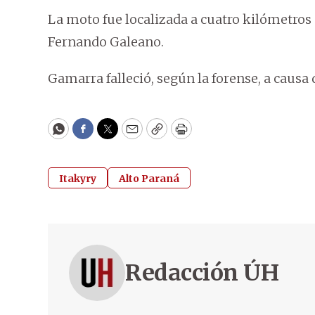
La moto fue localizada a cuatro kilómetros 
Fernando Galeano.
Gamarra falleció, según la forense, a caus
WhatsApp
Facebook
Twitter
Email
Copy
Print
Itakyry
Alto Paraná
Redacción ÚH