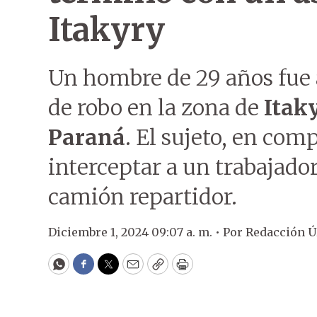
Itakyry
Un hombre de 29 años fue 
de robo en la zona de
Itak
Paraná
. El sujeto, en com
interceptar a un trabajado
camión repartidor.
Diciembre 1, 2024 09:07 a. m. •
Por
Redacción 
WhatsApp
Facebook
Twitter
Email
Copy
Print