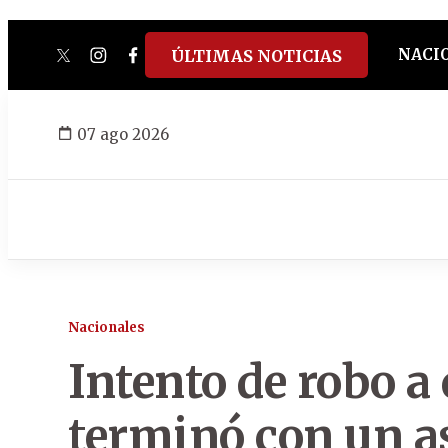
NACI
ÚLTIMAS NOTICIAS
twitter
instagram
facebook
tiktok
youtube
spotify
07 ago 2026
Nacionales
Intento de robo a
terminó con un as