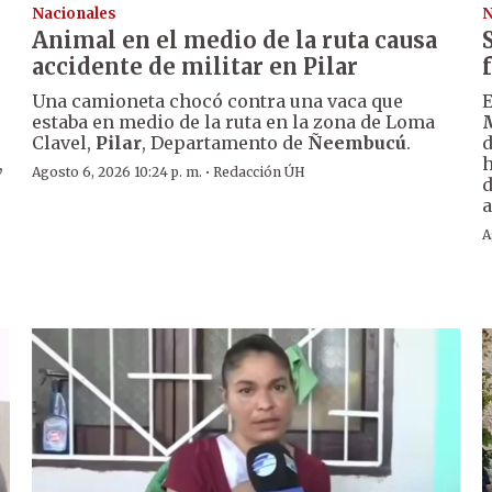
Nacionales
N
Animal en el medio de la ruta causa
accidente de militar en Pilar
Una camioneta chocó contra una vaca que
E
estaba en medio de la ruta en la zona de Loma
Clavel,
Pilar
, Departamento de
Ñeembucú
.
d
,
h
·
Agosto 6, 2026 10:24 p. m.
Redacción ÚH
d
a
A