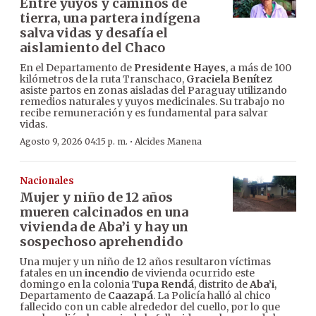
Entre yuyos y caminos de
tierra, una partera indígena
salva vidas y desafía el
aislamiento del Chaco
En el Departamento de
Presidente Hayes
, a más de 100
kilómetros de la ruta Transchaco,
Graciela Benítez
asiste partos en zonas aisladas del Paraguay utilizando
remedios naturales y yuyos medicinales. Su trabajo no
recibe remuneración y es fundamental para salvar
vidas.
·
Agosto 9, 2026 04:15 p. m.
Alcides Manena
Nacionales
Mujer y niño de 12 años
mueren calcinados en una
vivienda de Aba’i y hay un
sospechoso aprehendido
Una mujer y un niño de 12 años resultaron víctimas
fatales en un
incendio
de vivienda ocurrido este
domingo en la colonia
Tupa Rendá
, distrito de
Aba’i
,
Departamento de
Caazapá
. La Policía halló al chico
fallecido con un cable alrededor del cuello, por lo que