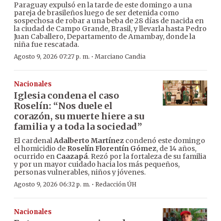
Paraguay expulsó en la tarde de este domingo a una
pareja de brasileños luego de ser detenida como
sospechosa de robar a una beba de 28 días de nacida en
la ciudad de Campo Grande, Brasil, y llevarla hasta Pedro
Juan Caballero, Departamento de Amambay, donde la
niña fue rescatada.
·
Agosto 9, 2026 07:27 p. m.
Marciano Candia
Nacionales
Iglesia condena el caso
Roselín: “Nos duele el
corazón, su muerte hiere a su
familia y a toda la sociedad”
El cardenal
Adalberto Martínez
condenó este domingo
el homicidio de
Roselín Florentín Gómez
, de 14 años,
ocurrido en
Caazapá
. Rezó por la fortaleza de su familia
y por un mayor cuidado hacia los más pequeños,
personas vulnerables, niños y jóvenes.
·
Agosto 9, 2026 06:32 p. m.
Redacción ÚH
Nacionales