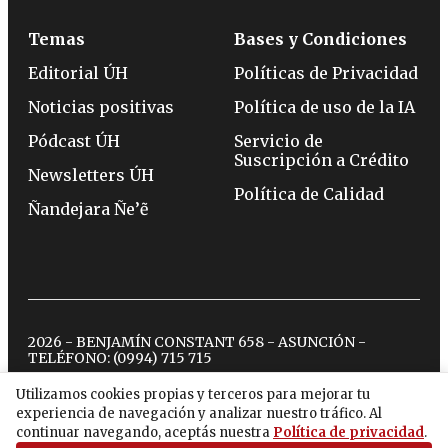
Temas
Bases y Condiciones
Editorial ÚH
Políticas de Privacidad
Noticias positivas
Política de uso de la IA
Pódcast ÚH
Servicio de
Suscripción a Crédito
Newsletters ÚH
Política de Calidad
Ñandejara Ñe’ẽ
2026 - BENJAMÍN CONSTANT 658 - ASUNCIÓN -
TELÉFONO:
(0994) 715 715
Utilizamos cookies propias y terceros para mejorar tu
experiencia de navegación y analizar nuestro tráfico. Al
twitter
instagram
facebook
tiktok
youtube
spotify
continuar navegando, aceptás nuestra
Política de privacidad
.