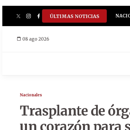
NACI
ÚLTIMAS NOTICIAS
twitter
instagram
facebook
tiktok
youtube
spotify
08 ago 2026
Nacionales
Trasplante de órg
un corazón para s