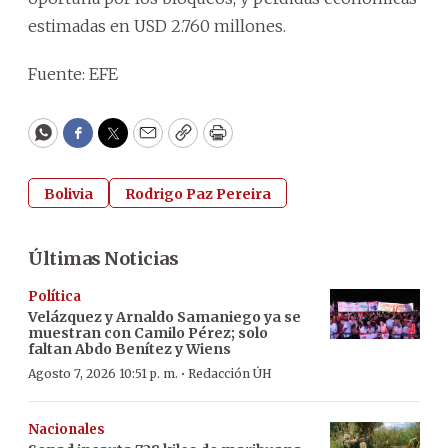
estimadas en USD 2.760 millones.
Fuente: EFE
WhatsApp
Facebook
Twitter
Email
Copy
Print
Bolivia
Rodrigo Paz Pereira
Últimas Noticias
Política
Velázquez y Arnaldo Samaniego ya se
muestran con Camilo Pérez; solo
faltan Abdo Benítez y Wiens
·
Agosto 7, 2026 10:51 p. m.
Redacción ÚH
Nacionales