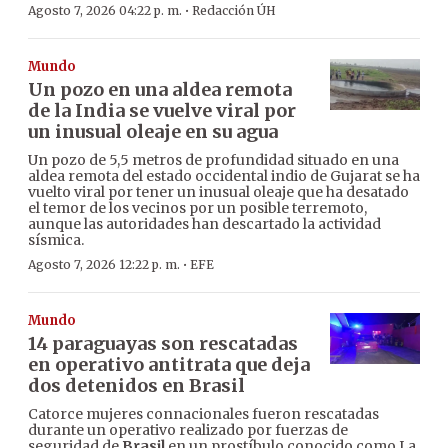
·
Agosto 7, 2026 04:22 p. m.
Redacción ÚH
Mundo
Un pozo en una aldea remota
de la India se vuelve viral por
un inusual oleaje en su agua
Un pozo de 5,5 metros de profundidad situado en una
aldea remota del estado occidental indio de Gujarat se ha
vuelto viral por tener un inusual oleaje que ha desatado
el temor de los vecinos por un posible terremoto,
aunque las autoridades han descartado la actividad
sísmica.
·
Agosto 7, 2026 12:22 p. m.
EFE
Mundo
14 paraguayas son rescatadas
en operativo antitrata que deja
dos detenidos en Brasil
Catorce mujeres connacionales fueron rescatadas
durante un operativo realizado por fuerzas de
seguridad de
Brasil
en un prostíbulo conocido como La