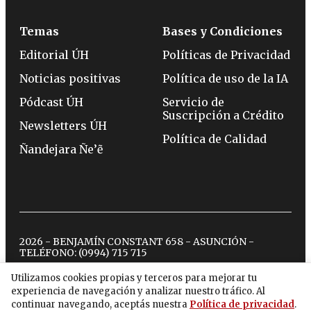
Temas
Bases y Condiciones
Editorial ÚH
Políticas de Privacidad
Noticias positivas
Política de uso de la IA
Pódcast ÚH
Servicio de
Suscripción a Crédito
Newsletters ÚH
Política de Calidad
Ñandejara Ñe’ẽ
2026 - BENJAMÍN CONSTANT 658 - ASUNCIÓN -
TELÉFONO:
(0994) 715 715
Utilizamos cookies propias y terceros para mejorar tu
experiencia de navegación y analizar nuestro tráfico. Al
twitter
instagram
facebook
tiktok
youtube
spotify
continuar navegando, aceptás nuestra
Política de privacidad
.