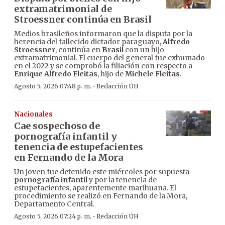
extramatrimonial de
Stroessner continúa en Brasil
Medios brasileños informaron que la disputa por la
herencia del fallecido dictador paraguayo,
Alfredo
Stroessner
, continúa en
Brasil
con un hijo
extramatrimonial. El cuerpo del general fue exhumado
en el 2022 y se comprobó la filiación con respecto a
Enrique Alfredo Fleitas
, hijo de
Michele Fleitas
.
·
Agosto 5, 2026 07:48 p. m.
Redacción ÚH
Nacionales
Cae sospechoso de
pornografía infantil y
tenencia de estupefacientes
en Fernando de la Mora
Un joven fue detenido este miércoles por supuesta
pornografía infantil
y por la tenencia de
estupefacientes, aparentemente marihuana. El
procedimiento se realizó en Fernando de la Mora,
Departamento Central.
·
Agosto 5, 2026 07:24 p. m.
Redacción ÚH