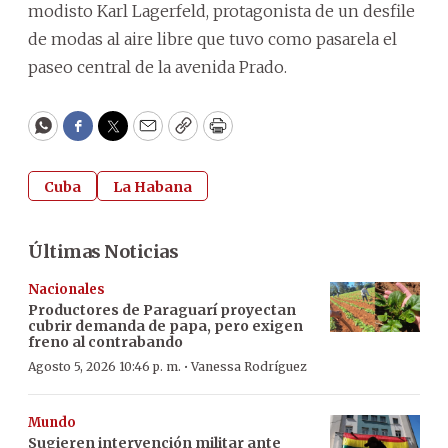
modisto Karl Lagerfeld, protagonista de un desfile
de modas al aire libre que tuvo como pasarela el
paseo central de la avenida Prado.
WhatsApp
Facebook
Twitter
Email
Copy
Print
Cuba
La Habana
Últimas Noticias
Nacionales
Productores de Paraguarí proyectan
cubrir demanda de papa, pero exigen
freno al contrabando
·
Agosto 5, 2026 10:46 p. m.
Vanessa Rodríguez
Mundo
Sugieren intervención militar ante