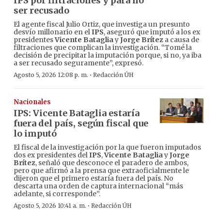
IPS por filtraciones y para no
ser recusado
El agente fiscal Julio Ortiz, que investiga un presunto
desvío millonario en el
IPS
, aseguró que imputó a los ex
presidentes
Vicente Bataglia
y
Jorge Brítez
a causa de
filtraciones que complican la investigación. “Tomé la
decisión de precipitar la imputación porque, si no, ya iba
a ser recusado seguramente”, expresó.
·
Agosto 5, 2026 12:08 p. m.
Redacción ÚH
Nacionales
IPS: Vicente Bataglia estaría
fuera del país, según fiscal que
lo imputó
El fiscal de la investigación por la que fueron imputados
dos ex presidentes del
IPS
,
Vicente Bataglia
y
Jorge
Brítez
, señaló que desconoce el paradero de ambos,
pero que afirmó a la prensa que extraoficialmente le
dijeron que el primero estaría fuera del país. No
descarta una orden de captura internacional “más
adelante, si corresponde”.
·
Agosto 5, 2026 10:41 a. m.
Redacción ÚH