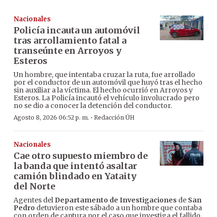
Nacionales
Policía incauta un automóvil
tras arrollamiento fatal a
transeúnte en Arroyos y
Esteros
Un hombre, que intentaba cruzar la ruta, fue arrollado
por el conductor de un automóvil que huyó tras el hecho
sin auxiliar a la víctima. El hecho ocurrió en Arroyos y
Esteros. La Policía incautó el vehículo involucrado pero
no se dio a conocer la detención del conductor.
·
Agosto 8, 2026 06:52 p. m.
Redacción ÚH
Nacionales
Cae otro supuesto miembro de
la banda que intentó asaltar
camión blindado en Yataity
del Norte
Agentes del
Departamento de Investigaciones
de
San
Pedro
detuvieron este sábado a un hombre que contaba
con orden de captura por el caso que investiga el fallido