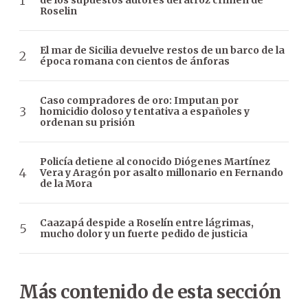
de los supuestos autores del atroz crimen de
Roselin
El mar de Sicilia devuelve restos de un barco de la
época romana con cientos de ánforas
Caso compradores de oro: Imputan por
homicidio doloso y tentativa a españoles y
ordenan su prisión
Policía detiene al conocido Diógenes Martínez
Vera y Aragón por asalto millonario en Fernando
de la Mora
Caazapá despide a Roselín entre lágrimas,
mucho dolor y un fuerte pedido de justicia
Más contenido de esta sección