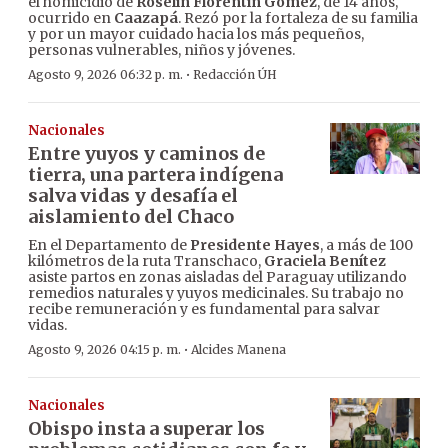
el homicidio de
Roselín Florentín Gómez
, de 14 años,
ocurrido en
Caazapá
. Rezó por la fortaleza de su familia
y por un mayor cuidado hacia los más pequeños,
personas vulnerables, niños y jóvenes.
·
Agosto 9, 2026 06:32 p. m.
Redacción ÚH
Nacionales
Entre yuyos y caminos de
tierra, una partera indígena
salva vidas y desafía el
aislamiento del Chaco
En el Departamento de
Presidente Hayes
, a más de 100
kilómetros de la ruta Transchaco,
Graciela Benítez
asiste partos en zonas aisladas del Paraguay utilizando
remedios naturales y yuyos medicinales. Su trabajo no
recibe remuneración y es fundamental para salvar
vidas.
·
Agosto 9, 2026 04:15 p. m.
Alcides Manena
Nacionales
Obispo insta a superar los