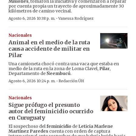
Misiones
, tomaron la iniciativa y comenzaron a reparar
por cuenta propia un trayecto de aproximadamente 30
kilómetros de camino vecinal.
·
Agosto 6, 2026 10:38 p. m.
Vanessa Rodríguez
Nacionales
Animal en el medio de la ruta
causa accidente de militar en
Pilar
Una camioneta chocó contra una vaca que estaba en
medio de la ruta en la zona de Loma Clavel,
Pilar
,
Departamento de
Ñeembucú
.
·
Agosto 6, 2026 10:24 p. m.
Redacción ÚH
Nacionales
Sigue prófugo el presunto
autor del feminicidio ocurrido
en Curuguaty
El sospechoso del
feminicidio
de
Leticia Marlene
Martínez Paredes
cuenta con orden de captura