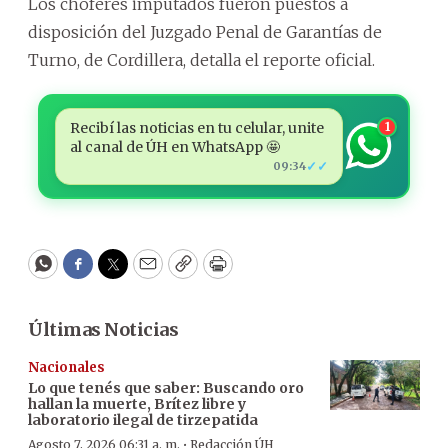
Los choferes imputados fueron puestos a
disposición del Juzgado Penal de Garantías de
Turno, de Cordillera, detalla el reporte oficial.
Recibí las noticias en tu celular, unite
1
al canal de ÚH en WhatsApp 🤩
✓✓
09:34
WhatsApp
Facebook
Twitter
Email
Copy
Print
Últimas Noticias
Nacionales
Lo que tenés que saber: Buscando oro
hallan la muerte, Brítez libre y
laboratorio ilegal de tirzepatida
·
Agosto 7, 2026 06:31 a. m.
Redacción ÚH