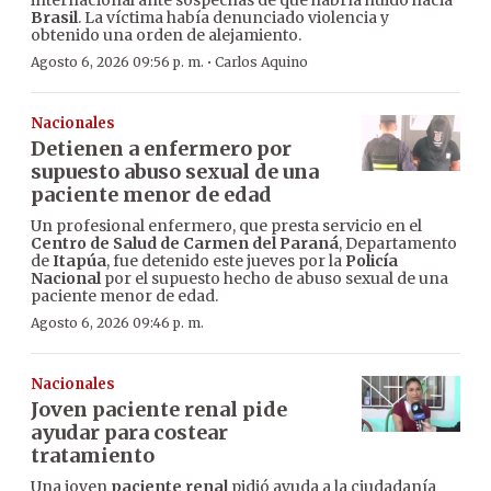
internacional ante sospechas de que habría huido hacia
Brasil
. La víctima había denunciado violencia y
obtenido una orden de alejamiento.
·
Agosto 6, 2026 09:56 p. m.
Carlos Aquino
Nacionales
Detienen a enfermero por
supuesto abuso sexual de una
paciente menor de edad
Un profesional enfermero, que presta servicio en el
Centro de Salud de Carmen del Paraná
, Departamento
de
Itapúa
, fue detenido este jueves por la
Policía
Nacional
por el supuesto hecho de abuso sexual de una
paciente menor de edad.
Agosto 6, 2026 09:46 p. m.
Nacionales
Joven paciente renal pide
ayudar para costear
tratamiento
Una joven
paciente renal
pidió ayuda a la ciudadanía