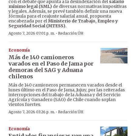
con el debate que apunta a la desindexación del
salario
mínimo legal (SML)
de diversas normativas impositivas
y legales. Además, se prevé también definir una nueva
fórmula para el reajuste salarial anual, propuesta
encabezada por el
Ministerio de Trabajo, Empleo y
Seguridad Social (MTESS).
·
Agosto 7, 2026 07:01 p. m.
Redacción ÚH
Economía
Más de 140 camioneros
varados en el Paso de Jama por
demoras del SAG y Aduana
chilenos
Más de 140 camioneros permanecen varados desde el
lunes último en el Paso de Jama, Jujuy, por las reiteradas
interrupciones del trabajo de la Aduana y del Servicio
Agrícola y Ganadero (SAG) de Chile cuando soplan
vientos fuertes.
·
Agosto 7, 2026 03:26 p. m.
Redacción ÚH
Economía
Entidades financieras ven una