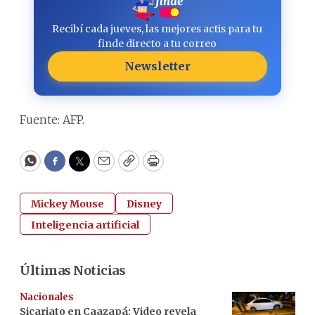
Recibí cada jueves, las mejores actis para tu
finde directo a tu correo
Newsletter
Fuente: AFP.
WhatsApp
Facebook
Twitter
Email
Copy
Print
Mickey Mouse
Disney
Inteligencia artificial
Últimas Noticias
Nacionales
Sicariato en Caazapá: Video revela