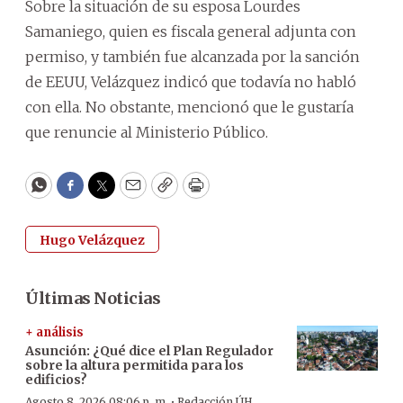
Sobre la situación de su esposa Lourdes
Samaniego, quien es fiscala general adjunta con
permiso, y también fue alcanzada por la sanción
de EEUU, Velázquez indicó que todavía no habló
con ella. No obstante, mencionó que le gustaría
que renuncie al Ministerio Público.
WhatsApp
Facebook
Twitter
Email
Copy
Print
Hugo Velázquez
Últimas Noticias
+ análisis
Asunción: ¿Qué dice el Plan Regulador
sobre la altura permitida para los
edificios?
·
Agosto 8, 2026 08:06 p. m.
Redacción ÚH