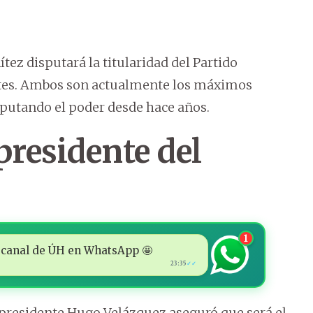
ez disputará la titularidad del Partido
rtes. Ambos son actualmente los máximos
sputando el poder desde hace años.
presidente del
1
 al canal de ÚH en WhatsApp 🤩
23:35
✓✓
cepresidente Hugo Velázquez aseguró que será el