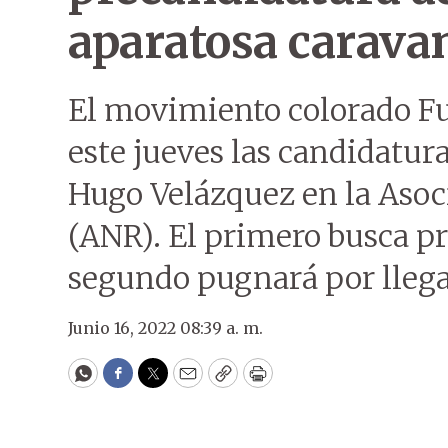
aparatosa carava
El movimiento colorado Fu
este jueves las candidatur
Hugo Velázquez en la Asoc
(ANR). El primero busca pre
segundo pugnará por llegar
Junio 16, 2022 08:39 a. m.
WhatsApp
Facebook
Twitter
Email
Copy
Print