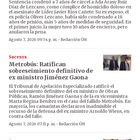
Sentencia condenó a 7 años de cárcel a Ada Arasy Ruiz
Díaz de Lezcano, como cómplice de homicidio doloso en
el asesinato de Líder Javier Ríos Cañete. Su ex esposo, el
ex policía Oliver Lezcano, había sido condenado a 18
años de prisión, más 5 años de medidas de seguridad. En
el primer juicio, la mujer tuvo 10 años de encierro, pero
anularon la pena.
·
Agosto 7, 2026 09:54 p. m.
Redacción ÚH
Sucesos
Metrobús: Ratifican
sobreseimiento definitivo de
ex ministro Jiménez Gaona
El Tribunal de Apelación Especializado ratificó el
sobreseimiento definitivo del ex ministro de Obras
Públicas, Ramón Jiménez Gaona y de la ex viceministra
Marta Regina Benítez en el caso del fallido Metrobús. En
mayoría, los camaristas declararon inadmisible el
recurso de la defensa del ex ministro Arnoldo Wiens, en
contra del fallo.
·
Agosto 7, 2026 07:31 p. m.
Redacción ÚH