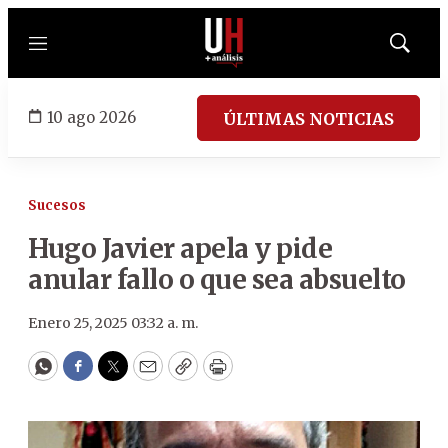
Menú
Mostrar
búsqued
10 ago 2026
ÚLTIMAS NOTICIAS
Sucesos
Hugo Javier apela y pide
anular fallo o que sea absuelto
Enero 25, 2025 03:32 a. m.
WhatsApp
Facebook
Twitter
Email
Copy
Print