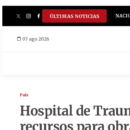
NACI
ÚLTIMAS NOTICIAS
twitter
instagram
facebook
tiktok
youtube
spotify
07 ago 2026
País
Hospital de Trau
recursos para obr