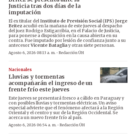
Justicia tras dos días de la
imputación
El ex titular del
Instituto de Previsión Social
(
IPS
)
Jorge
Britez
acudió en la mañana de este jueves al despacho
del juez Rodrigo Estigarribia, en el Palacio de Justicia,
para ponerse a disposición en la causa abierta en su
contra. Fue imputado por lesión de confianza junto a su
antecesor
Vicente Bataglia
y otras siete personas.
·
Agosto 6, 2026 08:13 a. m.
Redacción ÚH
Nacionales
Lluvias y tormentas
acompañarán el ingreso de un
frente frío este jueves
Este jueves se presentará fresco a cálido en Paraguay y
con posibles lluvias y tormentas eléctricas. Un aviso
especial advierte que el fenómeno afectará a la Región
Oriental y el centro y sur de la Región Occidental. Se
acerca un nuevo frente frío al país.
·
Agosto 6, 2026 06:54 a. m.
Redacción ÚH