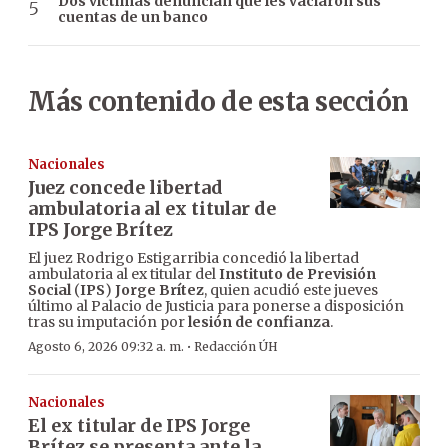
Dos víctimas denuncian que les vaciaron sus
cuentas de un banco
Más contenido de esta sección
Nacionales
Juez concede libertad
ambulatoria al ex titular de
IPS Jorge Brítez
El juez Rodrigo Estigarribia concedió la libertad
ambulatoria al ex titular del
Instituto de Previsión
Social
(
IPS
)
Jorge Brítez
, quien acudió este jueves
último al Palacio de Justicia para ponerse a disposición
tras su imputación por
lesión de confianza
.
·
Agosto 6, 2026 09:32 a. m.
Redacción ÚH
Nacionales
El ex titular de IPS Jorge
Brítez se presenta ante la