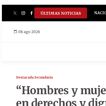
NACI
ÚLTIMAS NOTICIAS
twitter
instagram
facebook
tiktok
youtube
spotify
08 ago 2026
Destacada Secundaria
“Hombres y muje
en derechos y di