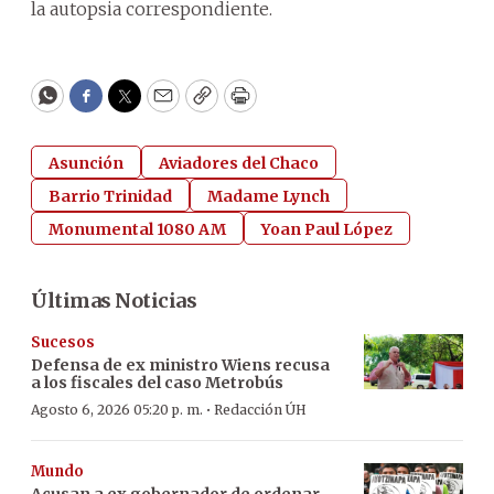
la autopsia correspondiente.
WhatsApp
Facebook
Twitter
Email
Copy
Print
Asunción
Aviadores del Chaco
Barrio Trinidad
Madame Lynch
Monumental 1080 AM
Yoan Paul López
Últimas Noticias
Sucesos
Defensa de ex ministro Wiens recusa
a los fiscales del caso Metrobús
·
Agosto 6, 2026 05:20 p. m.
Redacción ÚH
Mundo
Acusan a ex gobernador de ordenar