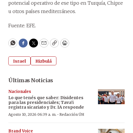
potencial operativo de ese tipo en Turquía, Chipre
u otros países mediterráneos.
Fuente: EFE.
WhatsApp
Facebook
Twitter
Email
Copy
Print
Israel
Hizbulá
Últimas Noticias
Nacionales
Lo que tenés que saber: Disidentes
para las presidenciales; Tava’i
registra sicariato y Dr. IA responde
·
Agosto 10, 2026 06:39 a. m.
Redacción ÚH
Brand Voice