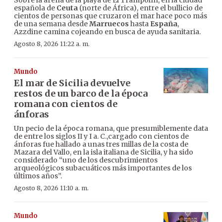
Sobre la arena de la playa de El Trampolín, en la ciudad
española de
Ceuta
(norte de África), entre el bullicio de
cientos de personas que cruzaron el mar hace poco más
de una semana desde
Marruecos
hasta
España
,
Azzdine camina cojeando en busca de ayuda sanitaria.
Agosto 8, 2026 11:22 a. m.
Mundo
El mar de Sicilia devuelve
restos de un barco de la época
romana con cientos de
ánforas
Un pecio de la época romana, que presumiblemente data
de entre los siglos II y I a. C.,cargado con cientos de
ánforas fue hallado a unas tres millas de la costa de
Mazara del Vallo, en la isla italiana de Sicilia, y ha sido
considerado “uno de los descubrimientos
arqueológicos subacuáticos más importantes de los
últimos años”.
Agosto 8, 2026 11:10 a. m.
Mundo