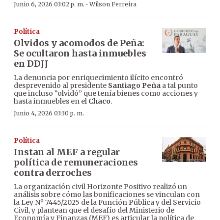
·
Junio 6, 2026 03:02 p. m.
Wilson Ferreira
Política
Olvidos y acomodos de Peña:
Se ocultaron hasta inmuebles
en DDJJ
La denuncia por enriquecimiento ilícito encontró
desprevenido al presidente
Santiago Peña
a tal punto
que incluso “olvidó” que tenía bienes como acciones y
hasta inmuebles en el
Chaco
.
Junio 4, 2026 03:30 p. m.
Política
Instan al MEF a regular
política de remuneraciones
contra derroches
La organización civil Horizonte Positivo realizó un
análisis sobre cómo las bonificaciones se vinculan con
la Ley Nº 7445/2025 de la Función Pública y del Servicio
Civil, y plantean que el desafío del Ministerio de
Economía y Finanzas (MEF) es articular la política de