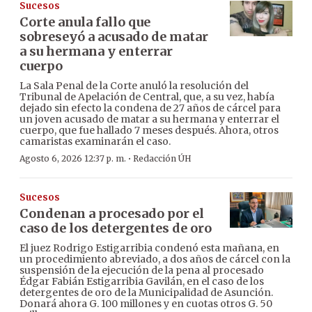
Sucesos
Corte anula fallo que
sobreseyó a acusado de matar
a su hermana y enterrar
cuerpo
La Sala Penal de la Corte anuló la resolución del
Tribunal de Apelación de Central, que, a su vez, había
dejado sin efecto la condena de 27 años de cárcel para
un joven acusado de matar a su hermana y enterrar el
cuerpo, que fue hallado 7 meses después. Ahora, otros
camaristas examinarán el caso.
·
Agosto 6, 2026 12:37 p. m.
Redacción ÚH
Sucesos
Condenan a procesado por el
caso de los detergentes de oro
El juez Rodrigo Estigarribia condenó esta mañana, en
un procedimiento abreviado, a dos años de cárcel con la
suspensión de la ejecución de la pena al procesado
Édgar Fabián Estigarribia Gavilán, en el caso de los
detergentes de oro de la Municipalidad de Asunción.
Donará ahora G. 100 millones y en cuotas otros G. 50