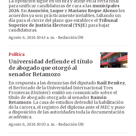
La oposición sigue en un tira y afloje en la recta final
para unificar candidaturas de cara a las
municipales
2026
. En
Asunción
,
Luque
y
Mariano Roque Alonso
los
acuerdos ya son prácticamente inviables, faltando un
día para el cierre del plazo que establece el
Tribunal
Superior de Justicia Electoral
(
TSJE
) para bajar
candidaturas.
·
Agosto 6, 2026 10:43 a. m.
Redacción ÚH
Política
Universidad defiende el título
de abogado que otorgó al
senador Retamozo
En respuesta a las denuncias del diputado
Raúl Benítez
,
el Rectorado de la Universidad Internacional Tres
Fronteras (UnInter) emitió un comunicado sobre el
título de abogado otorgado al senador
Ramón
Retamozo
. La casa de estudios defendió la habilitación
de la carrera, el registro del diploma ante el MEC y puso
a disposición de las autoridades toda la documentación
académica.
·
Agosto 6, 2026 10:03 a. m.
Redacción ÚH