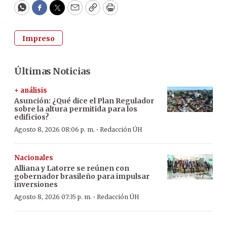
WhatsApp
Facebook
Twitter
Email
Copy
Print
Impreso
Últimas Noticias
+ análisis
Asunción: ¿Qué dice el Plan Regulador
sobre la altura permitida para los
edificios?
·
Agosto 8, 2026 08:06 p. m.
Redacción ÚH
Nacionales
Alliana y Latorre se reúnen con
gobernador brasileño para impulsar
inversiones
·
Agosto 8, 2026 07:35 p. m.
Redacción ÚH