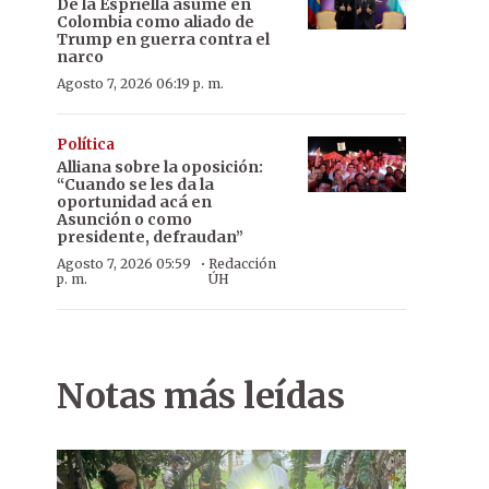
De la Espriella asume en
Colombia como aliado de
Trump en guerra contra el
narco
Agosto 7, 2026 06:19 p. m.
Política
Alliana sobre la oposición:
“Cuando se les da la
oportunidad acá en
Asunción o como
presidente, defraudan”
·
Agosto 7, 2026 05:59
Redacción
p. m.
ÚH
Notas más leídas