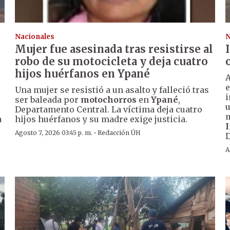
Nacionales
N
Mujer fue asesinada tras resistirse al
robo de su motocicleta y deja cuatro
hijos huérfanos en Ypané
A
e
Una mujer se resistió a un asalto y falleció tras
i
ser baleada por
motochorros
en
Ypané
,
u
Departamento Central. La víctima deja cuatro
m
a
hijos huérfanos y su madre exige justicia.
I
·
Agosto 7, 2026 03:45 p. m.
Redacción ÚH
A