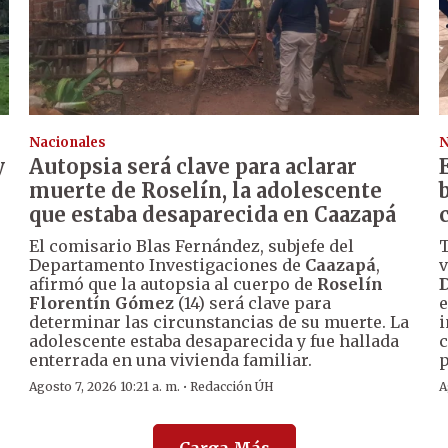
Nacionales
N
y
Autopsia será clave para aclarar
muerte de Roselín, la adolescente
que estaba desaparecida en Caazapá
El comisario Blas Fernández, subjefe del
T
Departamento Investigaciones de
Caazapá
,
v
afirmó que la autopsia al cuerpo de
Roselín
D
Florentín Gómez
(14) será clave para
e
determinar las circunstancias de su muerte. La
i
adolescente estaba desaparecida y fue hallada
c
enterrada en una vivienda familiar.
p
·
Agosto 7, 2026 10:21 a. m.
Redacción ÚH
A
Carga Más