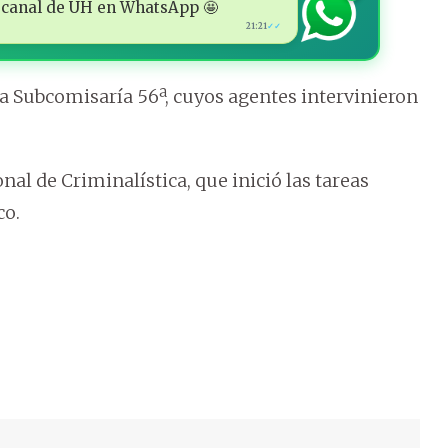
 al canal de ÚH en WhatsApp 🤩
21:21
✓✓
la Subcomisaría 56ª, cuyos agentes intervinieron
al de Criminalística, que inició las tareas
co.