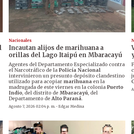
Nacionales
N
l
Incautan alijos de marihuana a
orillas del Lago Itaipú en Mbaracayú
Agentes del Departamento Especializado contra
F
el Narcotráfico de la
Policía Nacional
c
intervinieron un presunto depósito clandestino
j
utilizado para acopiar
marihuana
en la
madrugada de este viernes en la colonia
Puerto
A
Indio
, del distrito de
Mbaracayú
, del
Departamento de
Alto Paraná
.
·
Agosto 7, 2026 02:04 p. m.
Edgar Medina