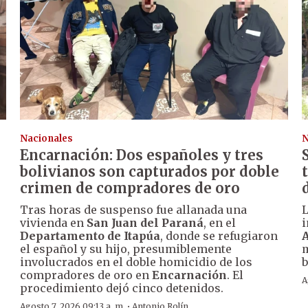
Nacionales
N
Encarnación: Dos españoles y tres
bolivianos son capturados por doble
crimen de compradores de oro
Tras horas de suspenso fue allanada una
vivienda en
San Juan del Paraná
, en el
i
Departamento de Itapúa
, donde se refugiaron
A
el español y su hijo, presumiblemente
m
involucrados en el doble homicidio de los
b
compradores de oro en
Encarnación
. El
A
procedimiento dejó cinco detenidos.
·
Agosto 7, 2026 09:13 a. m.
Antonio Rolín