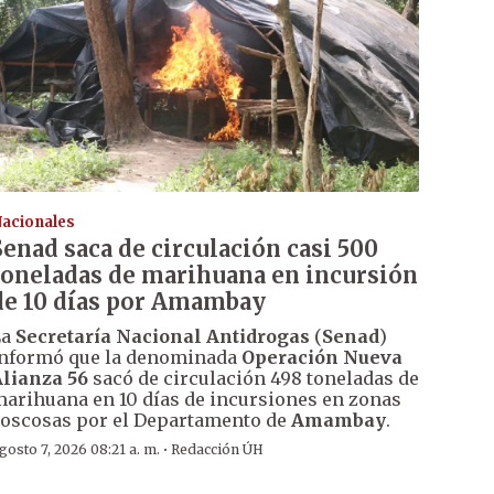
acionales
Senad saca de circulación casi 500
toneladas de marihuana en incursión
de 10 días por Amambay
La
Secretaría Nacional Antidrogas
(
Senad
)
nformó que la denominada
Operación Nueva
lianza 56
sacó de circulación 498 toneladas de
arihuana en 10 días de incursiones en zonas
oscosas por el Departamento de
Amambay
.
·
gosto 7, 2026 08:21 a. m.
Redacción ÚH