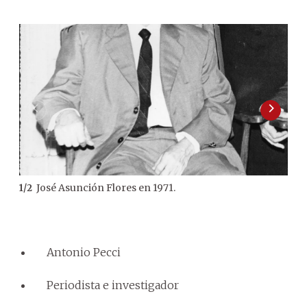
José Asunción Flores en 1971.
1
/
2
2
/
2
Car
Bue
Antonio Pecci
Periodista e investigador