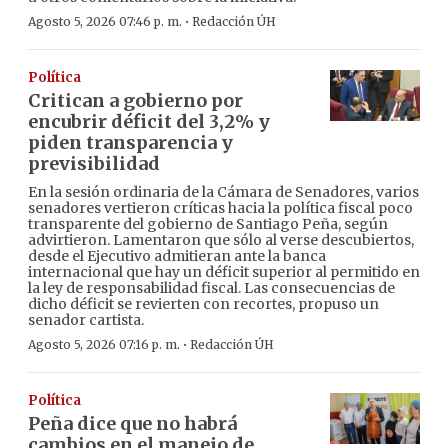
·
Agosto 5, 2026 07:46 p. m.
Redacción ÚH
Política
Critican a gobierno por
encubrir déficit del 3,2% y
piden transparencia y
previsibilidad
En la sesión ordinaria de la Cámara de Senadores, varios
senadores vertieron críticas hacia la política fiscal poco
transparente del gobierno de Santiago Peña, según
advirtieron. Lamentaron que sólo al verse descubiertos,
desde el Ejecutivo admitieran ante la banca
internacional que hay un déficit superior al permitido en
la ley de responsabilidad fiscal. Las consecuencias de
dicho déficit se revierten con recortes, propuso un
senador cartista.
·
Agosto 5, 2026 07:16 p. m.
Redacción ÚH
Política
Peña dice que no habrá
cambios en el manejo de