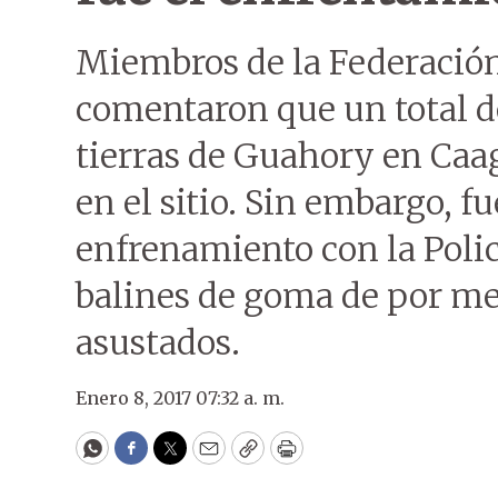
Miembros de la Federació
comentaron que un total d
tierras de Guahory en Caa
en el sitio. Sin embargo, f
enfrenamiento con la Poli
balines de goma de por me
asustados.
Enero 8, 2017 07:32 a. m.
WhatsApp
Facebook
Twitter
Email
Copy
Print