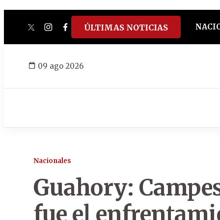
NACI
ÚLTIMAS NOTICIAS
twitter
instagram
facebook
tiktok
youtube
spotify
09 ago 2026
Nacionales
Guahory: Campes
fue el enfrentami