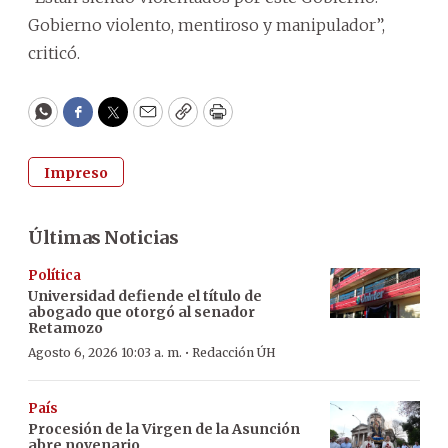
Gobierno violento, mentiroso y manipulador”,
criticó.
WhatsApp
Facebook
Twitter
Email
Copy
Print
Impreso
Últimas Noticias
Política
Universidad defiende el título de
abogado que otorgó al senador
Retamozo
·
Agosto 6, 2026 10:03 a. m.
Redacción ÚH
País
Procesión de la Virgen de la Asunción
abre novenario