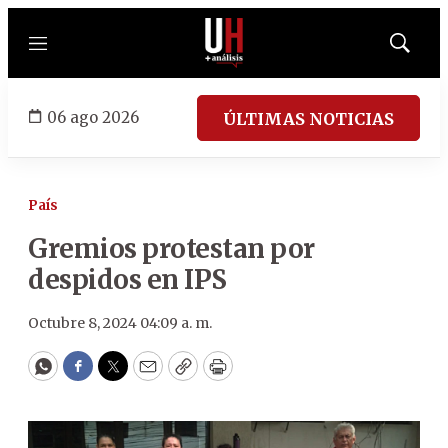
Menú
Mostrar
búsqued
06 ago 2026
ÚLTIMAS NOTICIAS
País
Gremios protestan por
despidos en IPS
Octubre 8, 2024 04:09 a. m.
WhatsApp
Facebook
Twitter
Email
Copy
Print