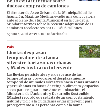
Bello evita informar sobre
dudosa compra de camiones
El
director de Aseo Urbano de la Municipalidad de
Asunción, Máximo Medina
, evadió una convocatoria
ante el pleno de la Junta Municipal en la que debía
brindar informes sobre la reciente adquisición de 11
camiones recolectores por G. 13.606 millones.
·
Agosto 6, 2026 09:59 a. m.
Redacción ÚH
País
Lluvias desplazan
temporalmente a fauna
silvestre hacia zonas urbanas
y Mades insta a no intervenir
Las
lluvias persistentes
y el
descenso de las
temperaturas
provocaron el
desplazamiento
temporal de animales silvestres hacia zonas urbanas
y periurbanas
en busca de refugio, alimento y espacios
secos para resguardarse. Ante esta situación, el
Ministerio del Ambiente y Desarrollo Sostenible
(Mades)
recordó que se trata de un comportamiento
natural y pidió a la ciudadanía evitar intervenir para
proteger tanto a las personas como a la fauna.