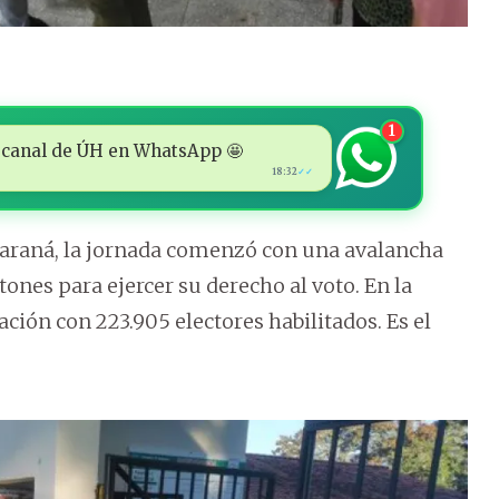
1
 al canal de ÚH en WhatsApp 🤩
18:32
✓✓
Paraná, la jornada comenzó con una avalancha
ones para ejercer su derecho al voto. En la
ción con 223.905 electores habilitados. Es el