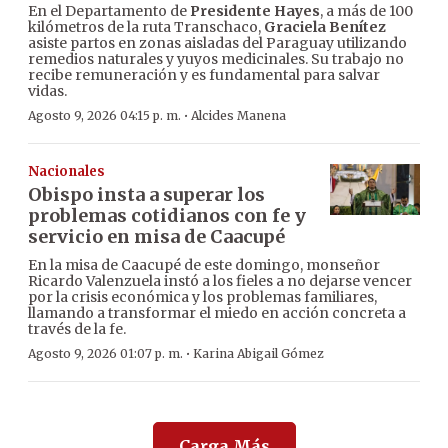
En el Departamento de
Presidente Hayes
, a más de 100
kilómetros de la ruta Transchaco,
Graciela Benítez
asiste partos en zonas aisladas del Paraguay utilizando
remedios naturales y yuyos medicinales. Su trabajo no
recibe remuneración y es fundamental para salvar
vidas.
·
Agosto 9, 2026 04:15 p. m.
Alcides Manena
Nacionales
Obispo insta a superar los
problemas cotidianos con fe y
servicio en misa de Caacupé
En la misa de Caacupé de este domingo, monseñor
Ricardo Valenzuela instó a los fieles a no dejarse vencer
por la crisis económica y los problemas familiares,
llamando a transformar el miedo en acción concreta a
través de la fe.
·
Agosto 9, 2026 01:07 p. m.
Karina Abigail Gómez
Carga Más