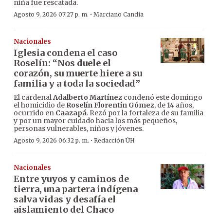
niña fue rescatada.
·
Agosto 9, 2026 07:27 p. m.
Marciano Candia
Nacionales
Iglesia condena el caso
Roselín: “Nos duele el
corazón, su muerte hiere a su
familia y a toda la sociedad”
El cardenal
Adalberto Martínez
condenó este domingo
el homicidio de
Roselín Florentín Gómez
, de 14 años,
ocurrido en
Caazapá
. Rezó por la fortaleza de su familia
y por un mayor cuidado hacia los más pequeños,
personas vulnerables, niños y jóvenes.
·
Agosto 9, 2026 06:32 p. m.
Redacción ÚH
Nacionales
Entre yuyos y caminos de
tierra, una partera indígena
salva vidas y desafía el
aislamiento del Chaco