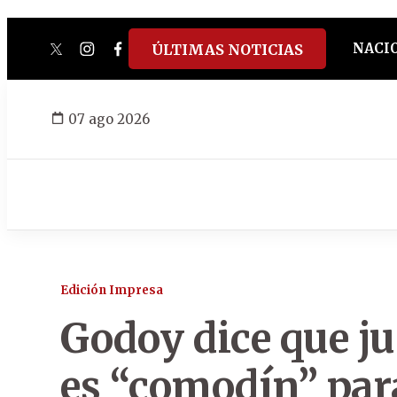
NACI
ÚLTIMAS NOTICIAS
twitter
instagram
facebook
tiktok
youtube
spotify
07 ago 2026
Edición Impresa
Godoy dice que jui
es “comodín” para