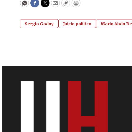
WhatsApp
Facebook
Twitter
Email
Copy
Print
Sergio Godoy
Juicio político
Mario Abdo Be