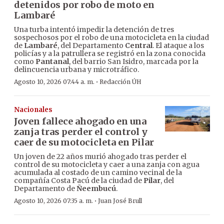
detenidos por robo de moto en
Lambaré
Una turba intentó impedir la detención de tres
sospechosos por el robo de una motocicleta en la ciudad
de
Lambaré
, del Departamento
Central
. El ataque a los
policías y a la patrullera se registró en la zona conocida
como
Pantanal
, del barrio San Isidro, marcada por la
delincuencia urbana y microtráfico.
·
Agosto 10, 2026 07:44 a. m.
Redacción ÚH
Nacionales
Joven fallece ahogado en una
zanja tras perder el control y
caer de su motocicleta en Pilar
Un joven de 22 años murió ahogado tras perder el
control de su motocicleta y caer a una zanja con agua
acumulada al costado de un camino vecinal de la
compañía Costa Pacú de la ciudad de
Pilar
, del
Departamento de
Ñeembucú
.
·
Agosto 10, 2026 07:35 a. m.
Juan José Brull