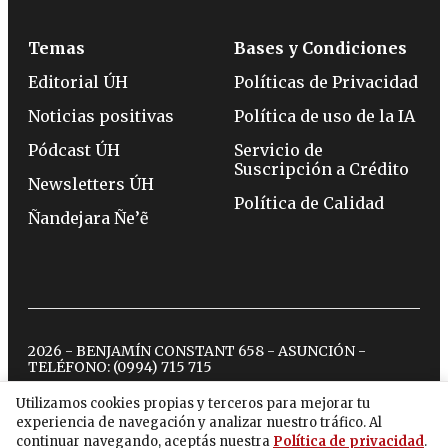
Temas
Bases y Condiciones
Editorial ÚH
Políticas de Privacidad
Noticias positivas
Política de uso de la IA
Pódcast ÚH
Servicio de
Suscripción a Crédito
Newsletters ÚH
Política de Calidad
Ñandejara Ñe’ẽ
2026 - BENJAMÍN CONSTANT 658 - ASUNCIÓN -
TELÉFONO:
(0994) 715 715
Utilizamos cookies propias y terceros para mejorar tu
experiencia de navegación y analizar nuestro tráfico. Al
twitter
instagram
facebook
tiktok
youtube
spotify
continuar navegando, aceptás nuestra
Política de privacidad
.