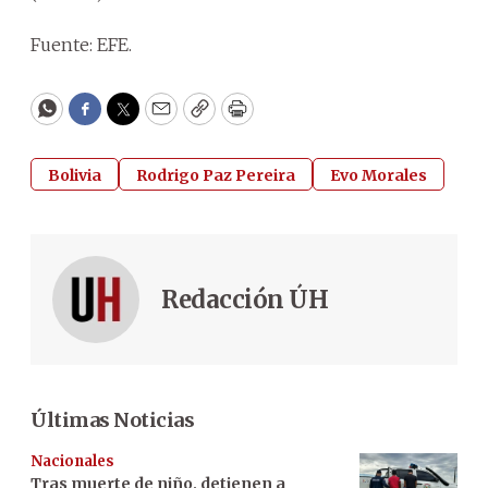
Fuente: EFE.
WhatsApp
Facebook
Twitter
Email
Copy
Print
Bolivia
Rodrigo Paz Pereira
Evo Morales
Redacción ÚH
Últimas Noticias
Nacionales
Tras muerte de niño, detienen a