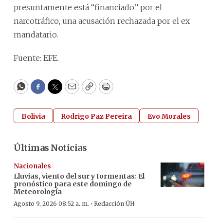
presuntamente está “financiado” por el
narcotráfico, una acusación rechazada por el ex
mandatario.
Fuente: EFE.
WhatsApp
Facebook
Twitter
Email
Copy
Print
Bolivia
Rodrigo Paz Pereira
Evo Morales
Últimas Noticias
Nacionales
Lluvias, viento del sur y tormentas: El
pronóstico para este domingo de
Meteorología
·
Agosto 9, 2026 08:52 a. m.
Redacción ÚH