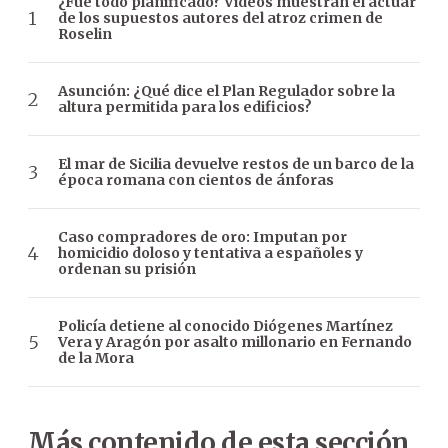
¿Fue todo planificado? Videos muestran el actuar
de los supuestos autores del atroz crimen de
Roselin
Asunción: ¿Qué dice el Plan Regulador sobre la
altura permitida para los edificios?
El mar de Sicilia devuelve restos de un barco de la
época romana con cientos de ánforas
Caso compradores de oro: Imputan por
homicidio doloso y tentativa a españoles y
ordenan su prisión
Policía detiene al conocido Diógenes Martínez
Vera y Aragón por asalto millonario en Fernando
de la Mora
Más contenido de esta sección