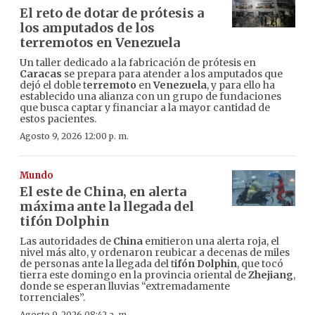
El reto de dotar de prótesis a
los amputados de los
terremotos en Venezuela
Un taller dedicado a la fabricación de prótesis en
Caracas
se prepara para atender a los amputados que
dejó el doble t
erremoto
en
Venezuela
, y para ello ha
establecido una alianza con un grupo de fundaciones
que busca captar y financiar a la mayor cantidad de
estos pacientes.
Agosto 9, 2026 12:00 p. m.
Mundo
El este de China, en alerta
máxima ante la llegada del
tifón Dolphin
Las autoridades de
China
emitieron una alerta roja, el
nivel más alto, y ordenaron reubicar a decenas de miles
de personas ante la llegada del t
ifón Dolphin
, que tocó
tierra este domingo en la provincia oriental de
Zhejiang
,
donde se esperan lluvias “extremadamente
torrenciales”.
Agosto 9, 2026 08:42 a. m.