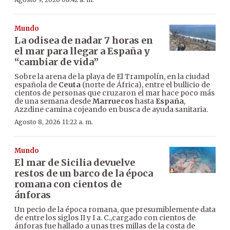
Mundo
La odisea de nadar 7 horas en
el mar para llegar a España y
“cambiar de vida”
Sobre la arena de la playa de El Trampolín, en la ciudad
española de
Ceuta
(norte de África), entre el bullicio de
cientos de personas que cruzaron el mar hace poco más
de una semana desde
Marruecos
hasta
España
,
Azzdine camina cojeando en busca de ayuda sanitaria.
Agosto 8, 2026 11:22 a. m.
Mundo
El mar de Sicilia devuelve
restos de un barco de la época
romana con cientos de
ánforas
Un pecio de la época romana, que presumiblemente data
de entre los siglos II y I a. C.,cargado con cientos de
ánforas fue hallado a unas tres millas de la costa de