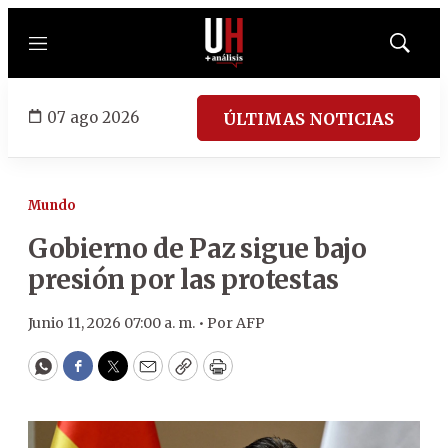
Menú
Mostrar
búsqued
07 ago 2026
ÚLTIMAS NOTICIAS
Mundo
Gobierno de Paz sigue bajo
presión por las protestas
Junio 11, 2026 07:00 a. m. •
Por
AFP
WhatsApp
Facebook
Twitter
Email
Copy
Print