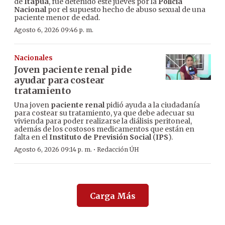
de
Itapúa
, fue detenido este jueves por la
Policía
Nacional
por el supuesto hecho de abuso sexual de una
paciente menor de edad.
Agosto 6, 2026 09:46 p. m.
Nacionales
Joven paciente renal pide
ayudar para costear
tratamiento
Una joven
paciente renal
pidió ayuda a la ciudadanía
para costear su tratamiento, ya que debe adecuar su
vivienda para poder realizarse la diálisis peritoneal,
además de los costosos medicamentos que están en
falta en el
Instituto de Previsión Social
(
IPS
).
·
Agosto 6, 2026 09:14 p. m.
Redacción ÚH
Carga Más