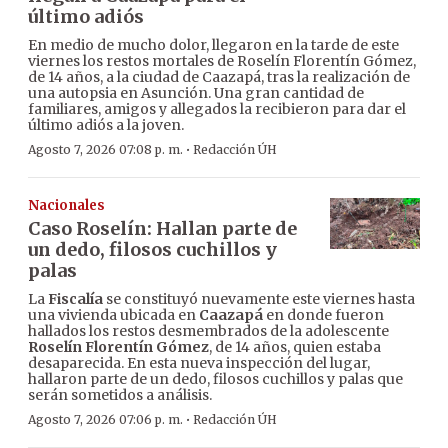
último adiós
En medio de mucho dolor, llegaron en la tarde de este
viernes los restos mortales de Roselín Florentín Gómez,
de 14 años, a la ciudad de Caazapá, tras la realización de
una autopsia en Asunción. Una gran cantidad de
familiares, amigos y allegados la recibieron para dar el
último adiós a la joven.
·
Agosto 7, 2026 07:08 p. m.
Redacción ÚH
Nacionales
Caso Roselín: Hallan parte de
un dedo, filosos cuchillos y
palas
La
Fiscalía
se constituyó nuevamente este viernes hasta
una vivienda ubicada en
Caazapá
en donde fueron
hallados los restos desmembrados de la adolescente
Roselín Florentín Gómez
, de 14 años, quien estaba
desaparecida. En esta nueva inspección del lugar,
hallaron parte de un dedo, filosos cuchillos y palas que
serán sometidos a análisis.
·
Agosto 7, 2026 07:06 p. m.
Redacción ÚH