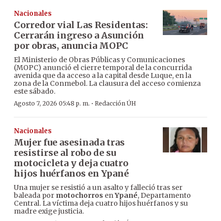
Nacionales
Corredor vial Las Residentas:
Cerrarán ingreso a Asunción
por obras, anuncia MOPC
El Ministerio de Obras Públicas y Comunicaciones
(MOPC) anunció el cierre temporal de la concurrida
avenida que da acceso a la capital desde Luque, en la
zona de la Conmebol. La clausura del acceso comienza
este sábado.
·
Agosto 7, 2026 05:48 p. m.
Redacción ÚH
Nacionales
Mujer fue asesinada tras
resistirse al robo de su
motocicleta y deja cuatro
hijos huérfanos en Ypané
Una mujer se resistió a un asalto y falleció tras ser
baleada por
motochorros
en
Ypané
, Departamento
Central. La víctima deja cuatro hijos huérfanos y su
madre exige justicia.