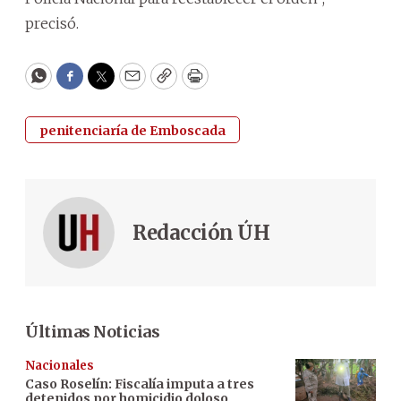
precisó.
WhatsApp
Facebook
Twitter
Email
Copy
Print
penitenciaría de Emboscada
Redacción ÚH
Últimas Noticias
Nacionales
Caso Roselín: Fiscalía imputa a tres
detenidos por homicidio doloso