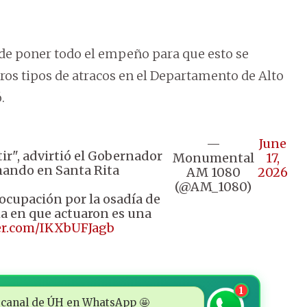
 de poner todo el empeño para que esto se
tros tipos de atracos en el Departamento de Alto
.
—
June
etir", advirtió el Gobernador
Monumental
17,
omando en Santa Rita
AM 1080
2026
(@AM_1080)
eocupación por la osadía de
ma en que actuaron es una
ter.com/IKXbUFJagb
1
 al canal de ÚH en WhatsApp 🤩