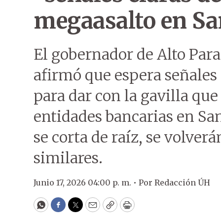
megaasalto en Sa
El gobernador de Alto Par
afirmó que espera señales c
para dar con la gavilla que
entidades bancarias en San
se corta de raíz, se volverá
similares.
Junio 17, 2026 04:00 p. m. •
Por
Redacción ÚH
WhatsApp
Facebook
Twitter
Email
Copy
Print