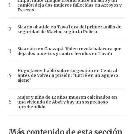
Impactante choque frontal entre un auto y un
camión deja dos mujeres fallecidas en Arroyos y
Esteros
Sicario abatido en Tava’i era del primer anillo de
seguridad de Macho, según la Policía
Sicariato en Caazapá: Video revela balacera que
deja dos muertos y cuatro heridos en Tava’ i
Hugo Javier habló sobre su gestión en Central
antes de volver a prisión: “Entré en un agujero
ajeno”
Mujer y niño de 12 años mueren calcinados en
una vivienda de Aba’i y hay un sospechoso
aprehendido
Más contenido de esta sección