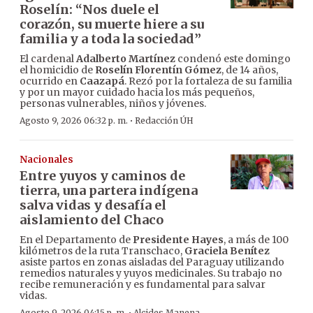
Roselín: “Nos duele el
corazón, su muerte hiere a su
familia y a toda la sociedad”
El cardenal
Adalberto Martínez
condenó este domingo
el homicidio de
Roselín Florentín Gómez
, de 14 años,
ocurrido en
Caazapá
. Rezó por la fortaleza de su familia
y por un mayor cuidado hacia los más pequeños,
personas vulnerables, niños y jóvenes.
·
Agosto 9, 2026 06:32 p. m.
Redacción ÚH
Nacionales
Entre yuyos y caminos de
tierra, una partera indígena
salva vidas y desafía el
aislamiento del Chaco
En el Departamento de
Presidente Hayes
, a más de 100
kilómetros de la ruta Transchaco,
Graciela Benítez
asiste partos en zonas aisladas del Paraguay utilizando
remedios naturales y yuyos medicinales. Su trabajo no
recibe remuneración y es fundamental para salvar
vidas.
Agosto 9, 2026 04:15 p. m.
Alcides Manena