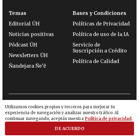
Temas
Bases y Condiciones
Editorial ÚH
Políticas de Privacidad
Noticias positivas
Política de uso de la IA
Pódcast ÚH
Servicio de
Suscripción a Crédito
Newsletters ÚH
Política de Calidad
Ñandejara Ñe’ẽ
2026 - BENJAMÍN CONSTANT 658 - ASUNCIÓN -
Utilizamos cookies propias y terceros para mejorar tu
TELÉFONO:
(0994) 715 715
experiencia de navegación y analizar nuestro tráfico. Al
continuar navegando, aceptás nuestra
Política de privacidad
.
DE ACUERDO
twitter
instagram
facebook
tiktok
youtube
spotify