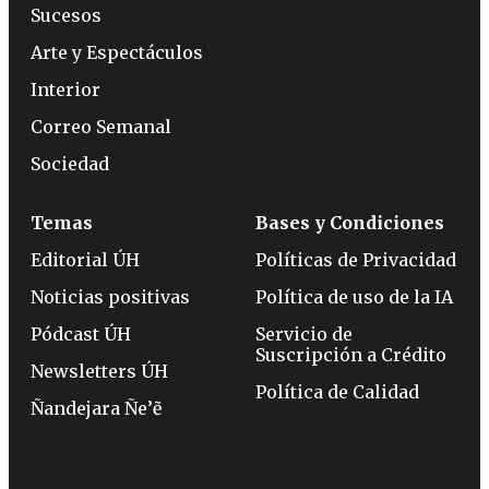
Sucesos
Arte y Espectáculos
Interior
Correo Semanal
Sociedad
Temas
Bases y Condiciones
Editorial ÚH
Políticas de Privacidad
Noticias positivas
Política de uso de la IA
Pódcast ÚH
Servicio de
Suscripción a Crédito
Newsletters ÚH
Política de Calidad
Ñandejara Ñe’ẽ