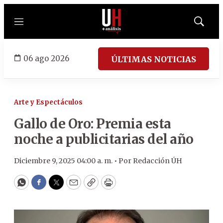
Menú
Mostrar
búsqued
06 ago 2026
ÚLTIMAS NOTICIAS
Arte y Espectáculos
Gallo de Oro: Premia esta
noche a publicitarias del año
Diciembre 9, 2025 04:00 a. m. •
Por
Redacción ÚH
WhatsApp
Facebook
Twitter
Email
Copy
Print