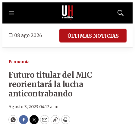
Menú
Mostrar
búsqued
08 ago 2026
ÚLTIMAS NOTICIAS
Economía
Futuro titular del MIC
reorientará la lucha
anticontrabando
Agosto 3, 2023 04:17 a. m.
WhatsApp
Facebook
Twitter
Email
Copy
Print